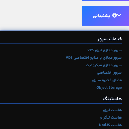
پشتیبانی
خدمات سرور
سرور مجازی ابری VPS
سرور مجازی با منابع اختصاصی VDS
سرور مجازی میکروتیک
سرور اختصاصی
فضای ذخیره سازی
Object Storage
هاستینگ
هاست ابری
هاست تلگرام
هاست NodJS