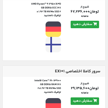
AMD Ryzen™ 9 7950X3D
شروع از
128 GB DDR5 ECC
تومان67,236,000
2 x 1.92 TB NVMe SSD
ترافیک نامحدود
ماهانه
سفارش دهید
سرور کاملا اختصاصی EX101
Intel® Core™ i9-13900
شروع از
128 GB DDR5 RAM
تومان29,135,600
2x1.92 TB NVMe SSD
ترافیک نامحدود
ماهانه
سفارش دهید