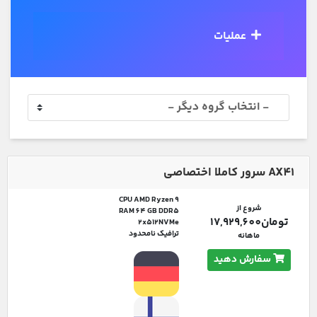
عملیات
AX41 سرور کاملا اختصاصی
CPU AMD Ryzen 9
شروع از
RAM 64 GB DDR5
تومان17,929,600
2x512NVMe
ترافیک نامحدود
ماهانه
سفارش دهید