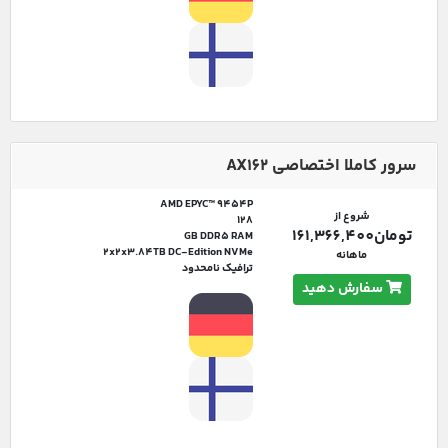
سرور کاملا اختصاصی AX162
AMD EPYC™ 9454P
شروع از
128
تومان161,366,400
GB DDR5 RAM
2x2x3.84TB DC-Edition NVMe
ماهانه
ترافیک نامحدود
سفارش دهید