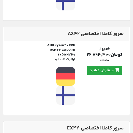
سرور کاملا اختصاصی AX42
AMD Ryzen™ 7 PRO
شروع از
RAM 64 GB DDR5
تومان26,894,400
2x512NVMe
ترافیک نامحدود
ماهانه
سفارش دهید
سرور کاملا اختصاصی EX44