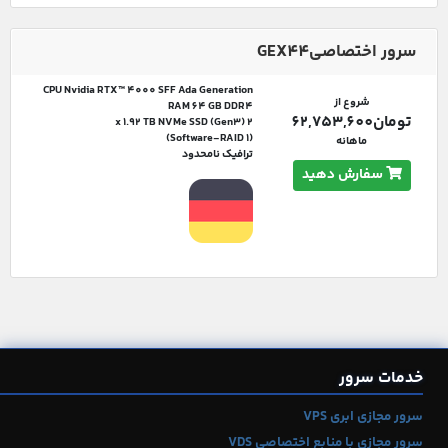
سرور اختصاصیGEX44
CPU Nvidia RTX™ 4000 SFF Ada Generation
شروع از
RAM 64 GB DDR4
تومان62,753,600
2 x 1.92 TB NVMe SSD (Gen3)
(Software-RAID 1)
ماهانه
ترافیک نامحدود
سفارش دهید
خدمات سرور
سرور مجازی ابری VPS
سرور مجازی با منابع اختصاصی VDS