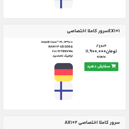
EX101سرور کاملا اختصاصی
Intel® Core™ i9-13900
شروع از
RAM 64 GB DDR5
تومان11,900,000
2x1.92TBNVMe
ترافیک نامحدود
ماهانه
سفارش دهید
سرور کاملا اختصاصی AX102