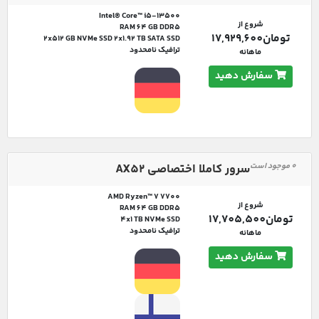
Intel® Core™ i5-13500
شروع از
RAM 64 GB DDR5
تومان17,929,600
2x512 GB NVMe SSD 2x1.92 TB SATA SSD
ترافیک نامحدود
ماهانه
سفارش دهید
0 موجود است
سرور کاملا اختصاصی AX52
AMD Ryzen™ 7 7700
شروع از
RAM 64 GB DDR5
تومان17,705,500
4x1 TB NVMe SSD
ترافیک نامحدود
ماهانه
سفارش دهید