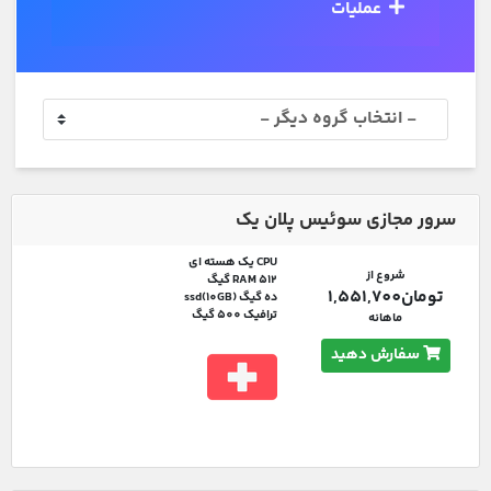
عملیات
سرور مجازی سوئیس پلان یک
CPU یک هسته ای
شروع از
RAM 512 گیگ
تومان1,551,700
ده گیگ ssd(10GB)
ترافیک 500 گیگ
ماهانه
سفارش دهید