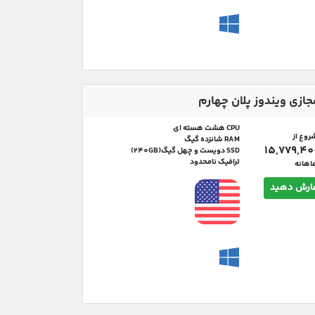
جازی ویندوز پلان چهارم
CPU هشت هسته ای
روع از
RAM شانزده گیگ
SSD دویست و چهل گیگ(240GB)
ترافیک نامحدود
اهانه
رش دهید