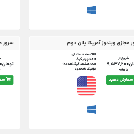
 مجازی ویندوز آمریکا پلان دوم
سرور م
CPU سه هسته ای
شروع از
ش
RAM چهار گیگ
6,537,
تومان15,779,400
SSD هشتاد گیگ(80GB)
ترافیک نامحدود
ماهانه
م
سفارش دهید
سفا