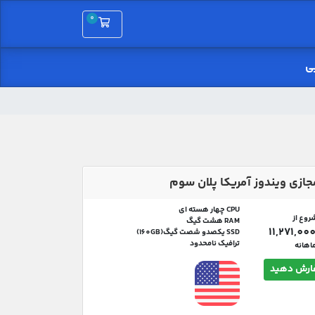
0
کارت خرید
بی
جازی ویندوز آمریکا پلان سوم
CPU چهار هسته ای
روع از
RAM هشت گیگ
SSD یکصدو شصت گیگ(160GB)
ترافیک نامحدود
اهانه
رش دهید