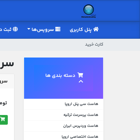
پنل کاربری
سرویس‌ها
ثبت دا
کارت خرید
سرو
دسته بندی ها
سرور
تومان,050
هاست سی پنل اروپا
هاست پرسرعت ترکیه
هاست وردپرس ایران
هاست اختصاصی اروپا