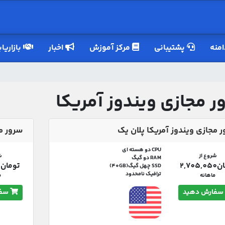
منه
پشتیبانی
مرکز آموزش
اخبار
بازاریا
ر مجازی ویندوز آمریکا
 مجازی ویندوز آمریکا پلان یک
سرور م
CPU دو هسته ای
شروع از
ش
RAM دو گیگ
2,705
تومان11,271,000
SSD چهل گیگ(40GB)
ترافیک نامحدود
ماهانه
م
سفارش دهید
سفا