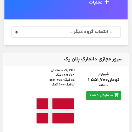
عملیات
سرور مجازی دانمارک پلان یک
CPU یک هسته ای
شروع از
RAM 768 مگ
تومان1,551,700
ده گیگ ssd(10GB)
ترافیک 500 گیگ
ماهانه
سفارش دهید